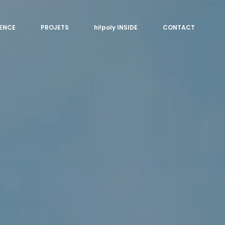
ENCE
PROJETS
hi!poly INSIDE
CONTACT